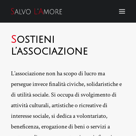
S
ostieni
DONA IL TUO 5X1000
l’associazione
DONA ORA
ASSOCIAZIONE
L’associazione non ha scopo di lucro ma
SOSTIENICI
persegue invece finalità civiche, solidaristiche e
IL LIBRO DI SALVO
di utilità sociale. Si occupa di svolgimento di
DICONO DI NOI
attività culturali, artistiche o ricreative di
EVENTI
interesse sociale, si dedica a volontariato,
CORSI
beneficenza, erogazione di beni o servizi a
CONTATTI