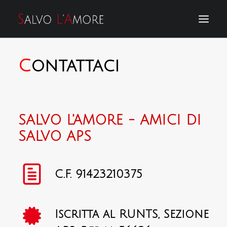
C
ontattaci
DONA IL TUO 5X1000
DONA ORA
ASSOCIAZIONE
SALVO L'AMORE - AMICI DI
SALVO APS
SOSTIENICI
IL LIBRO DI SALVO
DICONO DI NOI
C.F. 91423210375
EVENTI
CORSI
Iscritta al RUNTS, Sezione
CONTATTI